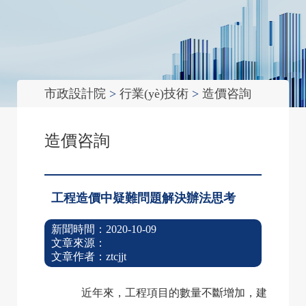
市政設計院
>
行業(yè)技術
>
造價咨詢
鑄造平臺 成就員工
創
造價咨詢
(chuàng)知名品牌 建專家
團隊
工程造價中疑難問題解決辦法思考
新聞時間：2020-10-09
文章來源：
文章作者：ztcjjt
近年來，工程項目的數量不斷增加，建