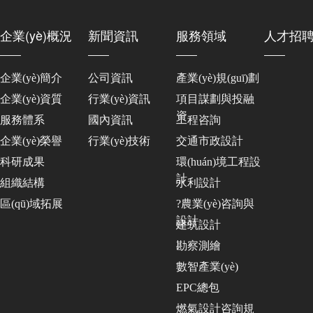
企業(yè)概況
新聞資訊
服務領域
人才招
企業(yè)簡介
公司資訊
產業(yè)規(guī)劃
企業(yè)資質
行業(yè)資訊
項目謀劃與投融
資
服務體系
國內資訊
工程咨詢
企業(yè)榮譽
行業(yè)技術
交通市政設計
科研成果
環(huán)境工程設
計
組織結構
水利設計
區(qū)域拓展
?農業(yè)咨詢與
設計
建筑設計
勘察測繪
數智產業(yè)
EPC總包
燃氣設計咨詢規