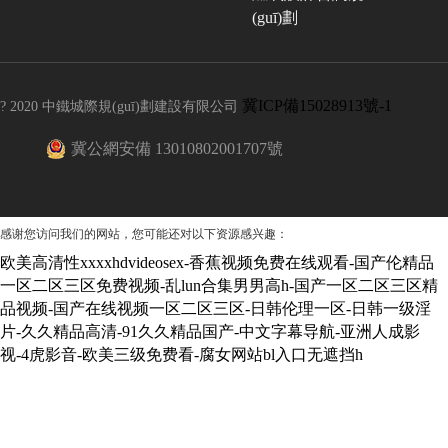
(guī)劃
冀ICP備15028913號-1
? 2020 中鐵城際規(guī)劃建設有限公司
冀公網安備 13010802001707號
感谢您访问我们的网站，您可能还对以下资源感兴趣：
欧美高清性xxxxhdvideosex-香蕉视频免费在线观看-国产伦精品
一区二区三区免费视频-乱lun合集男男高h-国产一区二区三区精
品视频-国产在线视频一区二区三区-日韩伦理一区-日韩一级淫
片-久久精品高清-91久久精品国产-中文字幕导航-亚洲人成影
视-4虎影音-欧美三级免费看-腐女网站bl入口无遮挡h