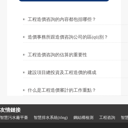
工程造價咨詢的內容都包括哪些？
造價事務所跟造價咨詢公司的區(qū)別？
工程造價咨詢的估算的重要性
建設項目總投資及工程造價的構成
什么是工程造價審計的工作重點？
友情鏈接
智慧污水廠平臺
智慧排水系統(tǒng)
鋼結構檢測
工程咨詢
智慧