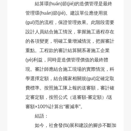
結算環(huán)節(jié)的造價管理是最終
管理環(huán)節(jié)。建設單位應使用規
(guī)范的流程，保證管理效果。此階段需要
設計人員結合施工情況，掌握施工過程存在
的各項變更，明確工量增減情況，把握審計
重點。工程款的審計結算關系著施工企業
(yè)利益，同時是造價管理價值的最終體
現。審計師應結合施工現場的實際情況，科
學選擇定額，結合國家相關規(guī)定確定取
費標準。按照施工隊上報的送審額，審計確
定審定額，按照公式（送審額-審定額）/送
審額×100%計算出“審減率”。
結語：
如今，社會發(fā)展和建設的腳步不斷加