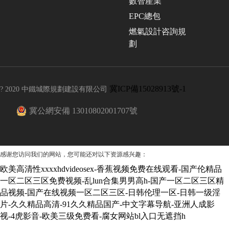
數智產業
EPC總包
燃氣設計咨詢規
劃
冀ICP備15028913號-1
? 2020 中鐵城際規劃建設有限公司
冀公網安備 13010802001707號
感谢您访问我们的网站，您可能还对以下资源感兴趣：
欧美高清性xxxxhdvideosex-香蕉视频免费在线观看-国产伦精品
一区二区三区免费视频-乱lun合集男男高h-国产一区二区三区精
品视频-国产在线视频一区二区三区-日韩伦理一区-日韩一级淫
片-久久精品高清-91久久精品国产-中文字幕导航-亚洲人成影
视-4虎影音-欧美三级免费看-腐女网站bl入口无遮挡h