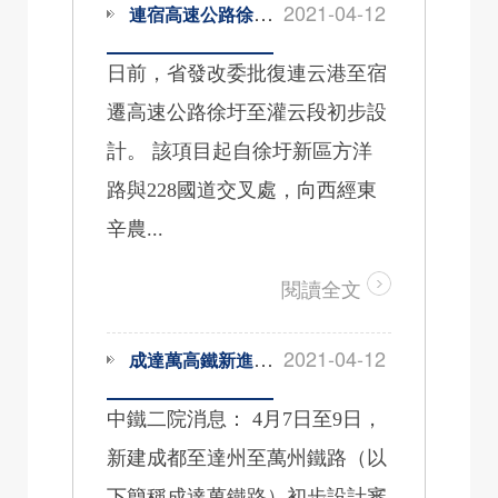
2021-04-12
連宿高速公路徐圩至灌云段初步設計獲批
日前，省發改委批復連云港至宿
遷高速公路徐圩至灌云段初步設
計。 該項目起自徐圩新區方洋
路與228國道交叉處，向西經東
辛農...
閱讀全文
2021-04-12
成達萬高鐵新進展：初步設計通過審查，華鎣山隧道正式進洞施工
中鐵二院消息： 4月7日至9日，
新建成都至達州至萬州鐵路（以
下簡稱成達萬鐵路）初步設計審