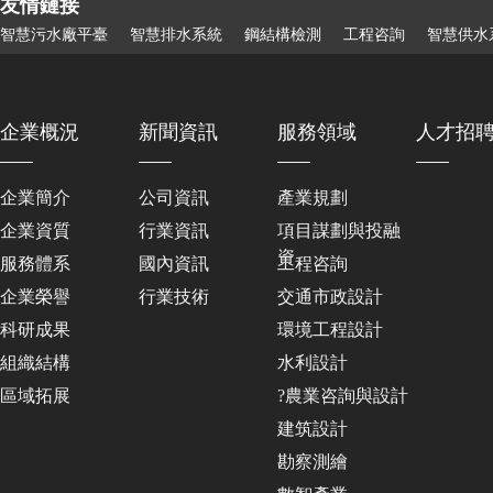
友情鏈接
智慧污水廠平臺
智慧排水系統
鋼結構檢測
工程咨詢
智慧供水
企業概況
新聞資訊
服務領域
人才招
企業簡介
公司資訊
產業規劃
企業資質
行業資訊
項目謀劃與投融
資
服務體系
國內資訊
工程咨詢
企業榮譽
行業技術
交通市政設計
科研成果
環境工程設計
組織結構
水利設計
區域拓展
?農業咨詢與設計
建筑設計
勘察測繪